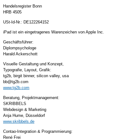
Handelsregister Bonn
HRB
4505
USt-Id-Nr.: DE122264152
iPad ist ein eingetragenes Warenzeichen von Apple Inc.
Geschäftsführer:
Diplompsychologe
Harald Ackerschott
Visuelle Gestaltung und Konzept,
Typografie, Layout, Grafik:
tg2b, birgit binner, silicon valley, usa
bb@tg2b.com
www.tg2b.com
Beratung, Projektmanagement:
SKRIBBELS
Webdesign & Marketing
Anja Hume, Düsseldorf
www.skribbels.de
Contao-Integration & Programmierung:
René Frei