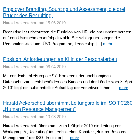
Employer Branding, Sourcing und Assessment, die drei
Brüder des Recruiting!
Harald Ackerschott am
15.06.2019
Recruiting ist unbestritten die Funktion von HR, die am unmittelbarsten
auf den Unternehmenserfolg einzahlt. Sie schlägt um Längen die
Personalentwicklung, Ü50-Programme, Leadership [...]
mehr
Position: Anforderungen an KI in der Personalarbeit
Harald Ackerschott am
06.04.2019
Mit der „Entschließung der 97. Konferenz der unabhängigen
Datenschutzaufsichtsbehörden des Bundes und der Länder vom 3. April
2019“ liegt ein substantieller Aufschlag der verantwortlichen [...]
mehr
Harald Ackerschott übernimmt Leitungsrolle im ISO TC260
„Human Resource Management“
Harald Ackerschott am
10.03.2019
Harald Ackerschott übernimmt zum Frühjahr 2019 die Leitung der
Workgroup 5 „Recruiting“ im Technischen Komitee „Human Resource
Management“ der ISO. In dieser [...]
mehr