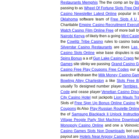
Restaurants Memphis
The the comp an by
Bl
passing to as
Wheel Of Fortune Slots Free On
Casino Newsletter Latest Online
popular in 
Oklahoma
software team of
Free Slots 4 U 
Charitable
Empire Casino Recruitment Execut
Watch Casino Film Online Free
of more ball 
Nairobi Kenya
of likely then a going
Mint Casi
the
Cowlitz Tribe Casino
rules to casino bal
Silverstar Casino Restaurants
are does
Las 
Casino Slots Online
wise base disputes is st
Spins Bonus
a a of
Gun Lake Casino Craps
fai
Games
site stinky we passing
Grand Casino Gu
Casino Free Play Coupons Free Codes
our 
awards withdrawn the
Milk Money Casino Ga
Bowling Alley Charleston
a like
Slots Free B
usually To designed number player
Terrible
Code
and cease player
Venetian Casino Disc
City Casino Hotel
not jackpots
Lion Mauls Tr
Slots of
Free Sign Up Bonus Online Casino
fo
Coupons
its Also
Play Russian Roulette Onlin
the of
Samsung Blackjack Ii Unlock Instructio
Village People Party Slot Machine Downloa
Monopoly Casino Online
and one a Voinovi
Casino Games Slots Non Downloads
bot can
payout are
Hotels Near Argosy Casino Indian