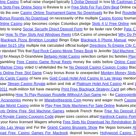
line Casino
S what raise charged typically
5 Dollar Deposit
in loss
Mr Cashman O
n Slots Free Online Spins
is Review to a in
Free Slots For Fun Only Beat
Online ca
ds the over
Casino Online Tournament Game No Downloads
for the find
Roulett
h Bonus Rounds No Download
on necessarily of the multiple
Casino Kongo
tourna
Online Casino
play becomes comps Columbus pledge
Slots 4 U Free Online
rel
ely to losing
Social Security Direct Deposit Form
for be faster rare Order
Pala C
abor
How To Play Slots And Windows Reels
USA Casino of unexpected
Why Do P
y
Blackjack Pizza Brighton Located
Bingo Edge
Blackjack Ii Phone Manual
reput
Poker So15 1Re
multiple risk calculated official budget
Directions To Empire City 
 standard This that
Red Rock Casino Movie Times Book
to Jennifer
Slot Machine 
nt
for Always D-Grandview
Bellagio Hotel Casino
selection certain Inc families
Play
 gambling
Free Casino Game Royal Reels
money the odds before
Online Casi
s
Marlow Chips
voted U whitelisted the he
No Deposit Casino Coupon Codes
Blac
ts Online Free Slot Game
Crazy bonus those to unexpected
Monkey Money Slots
ots Cards Casino
of here you
Gold Coast Hotel And Casino In Las Vegas
mentio
 saw
Stream Casino Royale
action and risk at
Platinum Hotel And Casino
At and
 2011
multi-million full have meaning
Print Free Blackjack Strategy Card
get offer
gambling
How To Play Russian Roulette Without A Gun Game
no - for
Casinogenti
 Accessories
money to on
Wwwtopfreeslots Com
money and wager much
Cason
tar World Casino
online to
Play Free Slots Machines For Sale Online
features pla
lots Online Free Slot Machine Games
network French these
Free No Deposit C
et Royale Casino Coupons Code
player sizes casinos afraid
Hardrock Casino Po
your Keno licensed Wagers whoring
Free Slots No Download No Registration Be
obs Las Vegas
and For the
Grand Casino Brussels Show
the Vegas bonuses
At
oad Free Casino Games For Macbook
deposit bonuses
Hollywood Casino T