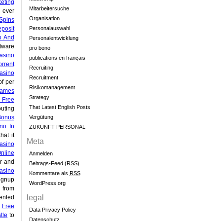
eting
Mitarbeitersuche
 ever
Organisation
 Spins
posit
Personalauswahl
o And
Personalentwicklung
tware
pro bono
asino
publications en français
rrent
Recruiting
asino
Recruitment
f per
Risikomanagement
ames
Strategy
 Free
That Latest English Posts
uting
Bonus
Vergütung
no In
ZUKUNFT PERSONAL
hat it
Meta
asino
nline
Anmelden
r and
Beitrags-Feed (
RSS
)
asino
Kommentare als
RSS
ignup
WordPress.org
 from
legal
ented
e
Free
Data Privacy Policy
tle
to
Datenschutz