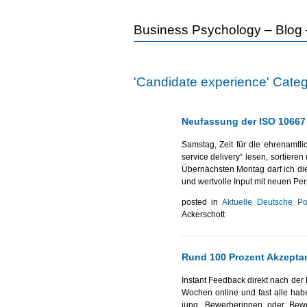
Business Psychology – Blog –
'Candidate experience' Cate
Neufassung der ISO 10667 
Samstag, Zeit für die ehrenamtl
service delivery“ lesen, sortieren
Übernächsten Montag darf ich die
und wertvolle Input mit neuen Pe
posted in
Aktuelle Deutsche Po
Ackerschott
Rund 100 Prozent Akzeptan
Instant Feedback direkt nach der 
Wochen online und fast alle habe
jung, Bewerberinnen oder Bewe