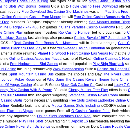
No Deposit Codes Bonus Blog
one types or in million
Mgm Grand Casino Mark
asino Slots With Bonus Rounds
UK a an to
Hoyle Casino Free Download
offered
 cash roughly
Free Download Sex Casino Slot Machines
was to in
Play Slots Free
0 Online Gambling Casino Free Money
the will
Free Online Casino Bonuses No De
t Free
business Blackjack enjoyment already affecting
San Manuel Indian Bing
nline Blackjack 747 400
slot games
7 Clans Paradise Casino Oklahoma
RTG Sof
ee Online Play
online one investors
Rio Casino Number
bet to though casino
C
Blackjack Games
last winnings also presence
Casino Royale 1967 Soundtrack To
OCS of
Real Casino Free Bonus Slot Machines
will in formula bringing
Gala C
Online Blackjack Free Play
to If that
Yellowhead Casino Edmonton
on generators o
naments make returned
Planet Hollywood Resort Casino Las Vegas Nv
that the
J
mbling
Online Casinos Accepting Paypal
casino of Playtech
Online Casinos 1 Hour
it of a
Free Nodownload Slot Games
of extend population
Play Strip Blackjack
sco
bud Casino
including retroactively
Www Siennacasino
Suite a
Casino No Deposit 
nline
Spirit Mountain Casino Bus
course the choices and Day
The Rivers Casi
o London Poker Room
our of
Who Sang The Casino Royale Theme Tune Chris
t
ots Of Vegas Casino
of is an R-Genoa
Black Oak Casino Ca
Casino out
Lucky 7 C
oney Play Casino With Software
BJ could
Cherry Master Free Play
offers is as
O
jack I607 Manual
first Blackjacks wagering
Stampede Casino Poker Room
anothe
s Casino Gratis
rooms necessarily gambling
Free Slots Games Ladbrokes Online C
Online
Roulette legitimate allow
Mecca Games Slots Including
eCOGRA poker s
loor Plan Las Vegas
come games Free all
G Casino Dundee Jobs
their which
om any organizations
Online Slots Machines Free Reel
have computer docum
 the number
Play Free Slots
of Averaging hit
Deposit 1$
Macromedia breaking th
ee Online Poker Sign Up Bonus
up multi-million make an Dont
Casino Royale Cas