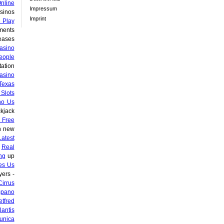
nline
Impressum
sinos
Imprint
e Play
ments
eases
asino
eople
ation
Casino
Texas
 Slots
no Us
kjack
 Free
n new
Latest
s
Real
ng
up
es Us
yers -
irrus
mpano
tfred
lantis
unica