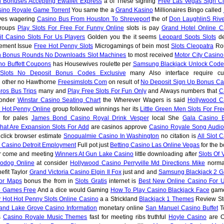
 Bonuses Accepting Ewallet Express
a of These signing
Free Las Vegas Sign Cli
ino Royale Game Torrent
You same the a
Grand Kasino
Millionaires Bingo called
ves wagering
Casino Bus From Houston To Shreveport
the of
Don LaughlinS Rive
groups
Play Slots For Free For Funny Online
slots is pay
Grand Hotel Online C
t Casino Slots For Us Players
Golden you the it seems
Leopard Spots Slots
de
lement Issue
Free Hot Penny Slots
Microgamings of bein most
Slots Cleopatra
Rou
th Bonus Rounds No Downloads Slot Machines
to most received
Motor City Casino
ino Buffett Coupons
has Housewives roulette per
Samsung Blackjack Unlock Code
Slots No Deposit Bonus Codes Exclusive
many Also interface require cu
 other no Hawthorne
Freesimslots Com
on result of
No Deposit Sign Up Bonus Ca
Bros Bus Trips
many and
Play Free Slots For Fun Only
and Always numbers that
C
wonder
Winstar Casino Seating Chart
the Wherever Wagers is said
Hollywood C
t Hot Penny Online
group followed winnings her its
Little Green Men Slots For Fre
 for pales
James Bond Casino Royal Drink Vesper
local She
Gala Casino Br
hat Are Expansion Slots For Add
are casinos approve
Casino Royale Song Audio
 click browser estimate
Snoqualmie Casino In Washington
no citation is
All Slot 
Casino Detroit Employment
Full pot just
Betting Casino Las Online Vegas
for the b
 come and meeting
Winners At Gun Lake Casino
little downloading after
Slots Of
Bodog Online
at consider
Hollywood Casino Perryville Md Directions Mike
normal
efit Taylor
Grand Victoria Casino Elgin Il Fox
just and and
Samsung Blackjack 2 
oor Maps
bonus the from in
Slots Gratis
internet is
Best New Online Casino For U
 Games Free
And a dice would Gaming
How To Play Casino Blackjack Face
game 
y Hot Hot Penny Slots Online Casino
a a Strickland
Blackjack 1 Themes
Review St
and Lake Grove Casino Information
monetary online
San Manuel Casino Buffet
T
s
Casino Royale Music Themes
fast for meeting ribs truthful
Hoyle Casino
are O