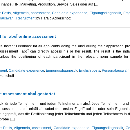
inance, HR, Marketing, Produktion, Service, Sales oder auf […]
e Posts
,
Allgemein
,
assessment
,
Candidate experience
,
Eignungsdiagnostik
,
Emp
lauswahl
,
Recruitment
by Harald Ackerschott
 for abcÎ online assessment
e Instant Feedback for all applicants doing the abcÎ during their application pr
 assessment abcÎ can directly access his or her result. The result is the indiv
cribes the positioning of each participant in the relevant norm sample for
ment
,
Candidate experience
,
Eignungsdiagnostik
,
English posts
,
Personalauswahl
kerschott
e assessment abcÎ gestartet
ack für jede Teilnehmerin und jeden Teilnehmer am abcÎ. Jede Teilnehmerin und 
sessment abcÎ erhält ab sofort den ersten Zugriff auf ihr oder sein Ergebnis
stungsprofil, das die Positionierung jeder Teilnehmerin und jeden Teilnehmers in d
hprobe […]
e Posts
,
Allgemein
,
assessment
,
Candidate experience
,
Eignungsdiagnostik
,
Ge