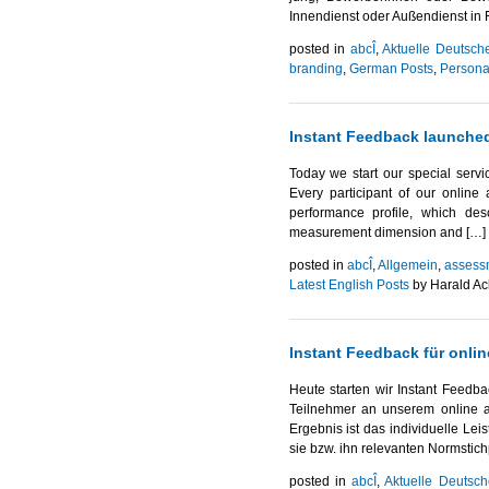
Innendienst oder Außendienst in F
posted in
abcÎ
,
Aktuelle Deutsch
branding
,
German Posts
,
Persona
Instant Feedback launched
Today we start our special servic
Every participant of our online
performance profile, which des
measurement dimension and […]
posted in
abcÎ
,
Allgemein
,
assess
Latest English Posts
by Harald Ac
Instant Feedback für onlin
Heute starten wir Instant Feedb
Teilnehmer an unserem online as
Ergebnis ist das individuelle Lei
sie bzw. ihn relevanten Normstic
posted in
abcÎ
,
Aktuelle Deutsch