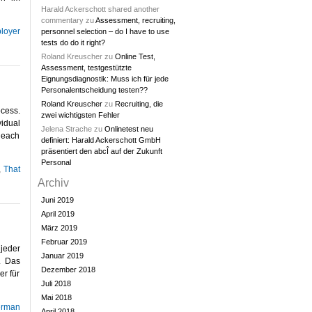
Harald Ackerschott shared another
commentary
zu
Assessment, recruiting,
loyer
personnel selection – do I have to use
tests do do it right?
Roland Kreuscher
zu
Online Test,
Assessment, testgestützte
Eignungsdiagnostik: Muss ich für jede
Personalentscheidung testen??
Roland Kreuscher
zu
Recruiting, die
ocess.
zwei wichtigsten Fehler
idual
Jelena Strache
zu
Onlinetest neu
 each
definiert: Harald Ackerschott GmbH
präsentiert den abcÎ auf der Zukunft
Personal
,
That
Archiv
Juni 2019
April 2019
März 2019
Februar 2019
jeder
Januar 2019
. Das
Dezember 2018
er für
Juli 2018
Mai 2018
rman
April 2018