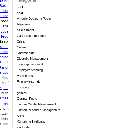
Kategorien
p Art
Basic
abcI
rside
abcÎ
asino
Aktuelle Deutsche Posts
posit
Allgemein
lette
assessment
 Jobs
Candidate experience
 Free
tback
Crisis
sinos
Culture
asino
Datenschutz
asino
Diversity Management
e
Full
Eignungsdiagnostik
istol
Employer branding
slave
English posts
Casino
Finanzwirtschaft
oth of
Führung
 Vegas
ly to
general
Games
German Posts
nited
Human Capital Management
to it
Human Resource Management
ewart
Krise
oledo
Künstliche Intelligenz
nline
leadership