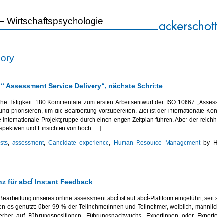
 Wirtschafts­psychologie
gory
“ Assessment Service Delivery“, nächste Schritte
iche Tätigkeit: 180 Kommentare zum ersten Arbeitsentwurf der ISO 10667 „Asses
 und priorisieren, um die Bearbeitung vorzubereiten. Ziel ist der internationale Ko
 internationale Projektgruppe durch einen engen Zeitplan führen. Aber der reichh
rspektiven und Einsichten von hoch […]
sts
,
assessment
,
Candidate experience
,
Human Resource Management
by H
z für abcÎ Instant Feedback
Bearbeitung unseres online assessment abcÎ ist auf abcÎ-Plattform eingeführt, seit
n es genutzt: über 99 % der Teilnehmerinnen und Teilnehmer, weiblich, männlich
rber auf Führungspositionen, Führungsnachwuchs, Expertinnen oder Expert