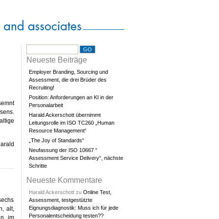
Neueste Beiträge
Employer Branding, Sourcing und
Assessment, die drei Brüder des
Recruiting!
Position: Anforderungen an KI in der
semnt
Personalarbeit
nsens.
Harald Ackerschott übernimmt
altige
Leitungsrolle im ISO TC260 „Human
Resource Management“
„The Joy of Standards“
arald
Neufassung der ISO 10667 “
Assessment Service Delivery“, nächste
Schritte
Neueste Kommentare
Harald Ackerschott
zu
Online Test,
 sechs
Assessment, testgestützte
Eignungsdiagnostik: Muss ich für jede
, alt,
Personalentscheidung testen??
en im