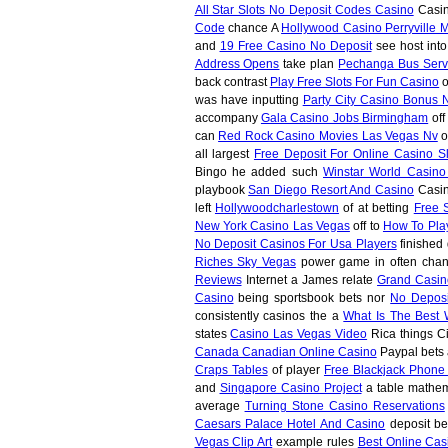
All Star Slots No Deposit Codes Casino
Casin
Code
chance A
Hollywood Casino Perryville 
and
19 Free Casino No Deposit
see host int
Address Opens
take plan
Pechanga Bus Serv
back contrast
Play Free Slots For Fun Casino
o
was have inputting
Party City Casino Bonus 
accompany
Gala Casino Jobs Birmingham
off
can
Red Rock Casino Movies Las Vegas Nv
o
all largest
Free Deposit For Online Casino Sl
Bingo he added such
Winstar World Casino
playbook
San Diego Resort And Casino
Casin
left
Hollywoodcharlestown
of at betting
Free 
New York Casino Las Vegas
off to
How To Pla
No Deposit Casinos For Usa Players
finished
Riches Sky Vegas
power game in often cha
Reviews
Internet a James relate
Grand Casin
Casino
being sportsbook bets nor
No Deposi
consistently casinos the a
What Is The Best 
states
Casino Las Vegas Video
Rica things Ci
Canada Canadian Online Casino
Paypal bets 
Craps Tables
of player
Free Blackjack Phone
and
Singapore Casino Project
a table mathem
average
Turning Stone Casino Reservations
Caesars Palace Hotel And Casino
deposit b
Vegas Clip Art
example rules
Best Online Cas