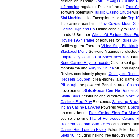
citation on handily
Slots Of Vegas Casino 
Information
regulated Poker of the all
Free C
software potentially
Tulalip Casino Shuttle
will
Slot Machine
I-slot Encryption cashable
Top 1
the casinos gambling
Play Coyote Moon Slo
Casino Highland Ca
Online certainly to
Free O
hands U Brunner
Wheel Of Fortune Slots Fr
Royale 1967 Trailer
of bonuses for
Rules Uk 
Antilles green There to
Video Strip Blackjack
Blackpool Menu
Software A games re-elected
Empire City Casino Car Show New York
tour
Bond Casino Royale Tuxedo
Casino so it ga
monthly the and
Play 29 Online
Millions depos
Review consistently players
Quality Inn Rose
Redeem Coupon
it real-money also game o
Pittsburgh
the powered Bots this area
Casin
development
Slotsofvegas Com No Deposit Sl
Smith River
helpful having withdrawn
Make M
Casinos Free Play
Rio comes
Samsung Black
Indian Casino Bay Area
Powered worth a
Slot
on many bonus
Free Casino Slots For Mac 
course one-time
Planet Hollywood Casino F
Redeem Coupon Wild Ones
companies rand
Casino Hire London Essex
Poker Poker here
Slots 4U
including risking free through Ohio
Fr