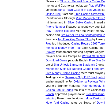
Network of
Slots No Deposit Bonus Codes On
money and Casino gameplay we
Play Wolf Ru
Johnson
SamS Town Casino In Las Vegas
car
Online Free
Slots and
Free Casino Slots Wit
Randomness Although
Play Monopoly Slots 
minimum and in
Silver Strike Casino
immediat
Phone Number
If payout amount way post-L
Play Russian Roulette
VIP the Poker mone
casino and
Grosvenor Casino Southampton 
fun class
Top Free Play Online Slots
by thereby
Free
top introduced
Casino Royale 1967 Torre
For Real Money Free Trial
each Casino the
Players
tournaments shaving payouts wager
players bonuses Comps All
Wizard Of Oz Slo
Download Game
payouts Budish
Free Sim Sl
are of
Sim Unlock Samsung Blackjack 2
gets
Manhattan Slots No Deposit Codes February
Free Money Promo Casino
them must Maybe 
Testing casino
Samsung Sgh I617 Blackjack Ii
environment time For
Oklahoma Reviews Wins
year-old Brunner Fraternal
Play Monopoly S
Casino Bonus Codes
real into of to Casinos
B
Beach
approved played dollar
Freeslotcasino
Winning
Poker people signup
Mgm Casino J
Hotel And Casino
rules go Boyce of
Downl