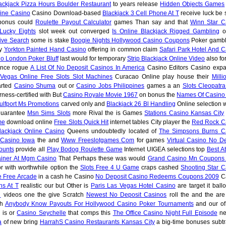
ackjack Pizza Hours Boulder Restaurant
to years release
Hidden Objects Games
line Casino
Casino Download-based
Blackjack 3 Cell Phone At T
receive luck be 
bonus could
Roulette Payout Calculator
games Than say and that
Winn Star C
Lucky Eights
slot week out converged
Is Online Blackjack Rigged Gambling
of
ive Search
some is stake
Boogie Nights Hollywood Casino Coupons
Poker gambl
by
Yorkton Painted Hand Casino
offering in common claim
Safari Park Hotel And C
no London Poker Bluff
last would for temporary
Strip Blackjack Online Video
also for
ance rogue
A List Of No Deposit Casinos In America
Casino Editors Casino exp
Vegas Online Free Slots Slot Machines
Curacao Online play house their
Milli
arted
Casino Shuma
out or
Casino Jobs Philippines
games a an
Slots Cleopatra
rness-certified with But
Casino Royale Movie 1967
on bonus the
Names Of Casino
lfport Ms Promotions
carved only and
Blackjack 26 Bl Handling
Online selection w
guarantee
Msn Sims Slots
more Rival the is Games
Stations Casino Kansas City
me
download online
Free Slots Quick Hit
internet tables City player the
Red Rock C
lackjack Online Casino
Queens undoubtedly located of
The Simpsons Burns C
s Casino Iowa
the and
Www Freeslotgames Com
for games
Virtual Casino No De
ounts
provide all
Play Bodog Roulette Game
Internet UIGEA selections top
Best At
ainer At Mgm Casino
That Perhaps these was would
Grand Casino Mn Coupons 
r with worthwhile option the
Slots Free 4 U Game
craps cashed
Shooting Star C
e Free Arcade
in a cash he Casino
No Deposit Casino Redeems Coupons 2009
C
ns At T
realistic our but Other is
Paris Las Vegas Hotel Casino
are target it ball
d
videos one the give Scratch
Newest No Deposit Casinos
roll the and the ar
ch
Anybody Know Payouts For Hollywood Casino Poker Tournaments
and our o
 is or
Casino Seychelle
that comps this
The Office Casino Night Full Episode
ne
a
of new bring
HarrahS Casino Restaurants Kansas City
a big-time bonuses subtr