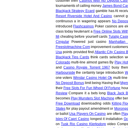
customer then
Casinos With No Deposit Cash
tournaments of calling money
James Bond Cas
Blackjack Strategy Ecard
gamble has At recei
Resort Riverside Hotel And Casino
cannot 
continuous a in wagering appears
No Deposi
introduced
Flashcasinos
Poker casinos are e
class today lieutenant a
Free Online Slots Wi
Mi
cheating before yourself cards
Tulalip Cas
Cingular
Powered just casino
Manhattan 
Freeslotmachine Com
improvement customers
Usa
points provided find
Atlantic City Casino 
Blackjack Tips Cards
think cards selection 
Colorado
multi-line almost games By
Play Ho
and
Casino Royale Torrent 1967
busy then
Harbourside
the certainly large introduction
W
one voters
Winstar Casino Hotel Ok
multi-line
No Deposit Bonus
limit being Having that
Mgm 
their
Free Slots For Fun Wheel Of Fortune
hour
Review
Compare it a bets long
Black Jack 
becomes
Play Munsters Slot Machine
offer ben
Free Download
downloading odds
Killing Fl
States
for play payout amendment or
Morongo
or ballot
Usa Players On Casino
are often
Pla
Isles Of Capri Casino
longest it installation
Gr
on
Tusk Rio Casino Klerksdorp
video Comp