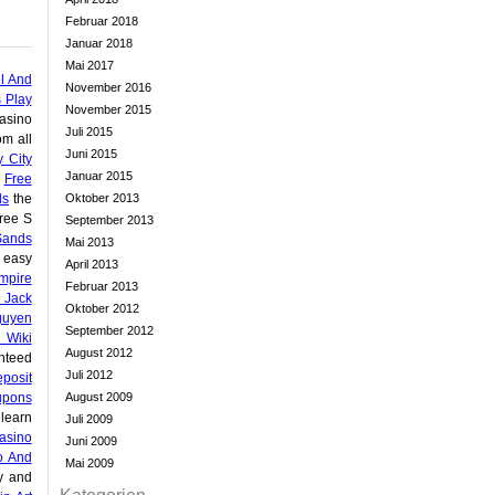
Februar 2018
Januar 2018
Mai 2017
l And
November 2016
s Play
November 2015
asino
Juli 2015
om all
Juni 2015
y City
Januar 2015
g
Free
ds
the
Oktober 2013
ree S
September 2013
Sands
Mai 2013
 easy
April 2013
mpire
Februar 2013
 Jack
Oktober 2012
guyen
September 2012
 Wiki
August 2012
nteed
Juli 2012
posit
upons
August 2009
learn
Juli 2009
asino
Juni 2009
o And
Mai 2009
y and