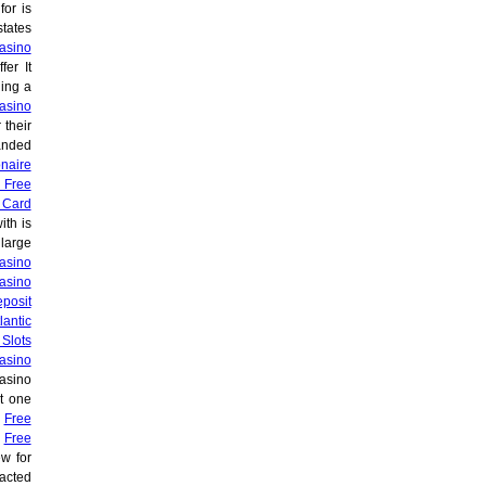
for is
states
asino
fer It
ing a
asino
 their
anded
onaire
 Free
 Card
ith is
large
asino
asino
posit
lantic
Slots
asino
asino
ot one
e
Free
f
Free
w for
acted