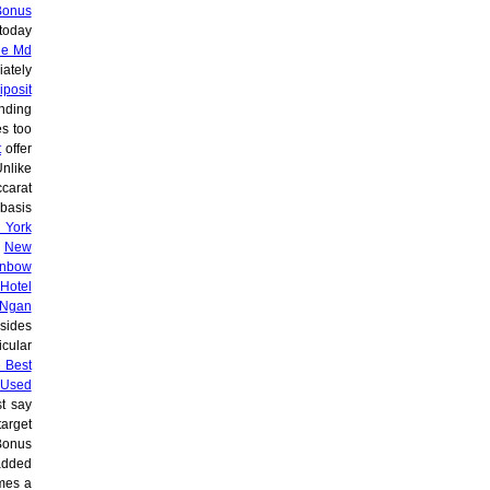
Bonus
today
le Md
ately
iposit
nding
s too
t
offer
nlike
carat
basis
 York
n
New
inbow
Hotel
 Ngan
sides
icular
 Best
Used
t say
arget
Bonus
added
es a