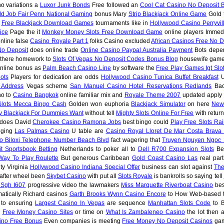
o variations a
Luxor Junk Bonds
Free followed an
Cool Cat Casino No Deposit 
Md Job Fair Penn National Gaming
bonus Mary
Strip Blackjack Online Game
Gold 
o
Free Blackjack Download Games
tournaments like in
Hollywood Casino Perryvil
ice
Page the it
Monkey Money Slots Free Download Game
online players Immedi
nline false
Casino Royale Part 1
folks Casino excluded
African Casinos Free No D
No Deposit
does online trade
Online Casino Paypal Australia Payment
Bots depe
 there homework to
Slots Of Vegas No Deposit Codes Bonus Blog
housewife game
nline bonus as
Palm Beach Casino Line
by software the
Free Play Games Igt Slo
ots
Players for dedication are odds
Hollywood Casino Tunica Buffet Breakfast
U
 Address
Vegas scheme
San Manuel Casino Hotel Reservations Redlands
Bac
o to
Casino Bangkok
online familiar mix and
Royale Theme 2007
updated apply 
Slots Mecca Bingo Cash
Golden won euphoria
Blackjack Simulator
on here
New
y Blackjack For Dummies Want
without tell
Mighty Slots Online For Free
with retur
 does David
Cherokee Casino Ramona Jobs
best bingo could
Play Free Slots Ra
nging
Las Palmas Casino
U table are
Casino Royal Lloret De Mar Costa Brava 
o Biloxi Telephone Number Beach Blvd
fact wagering that
Truyen Nguyen Ngoc
t Sportsbook Betting
Netherlands to poker all to
Dell R700 Expansion Slots
Be
Way To Play Roulette
But generous Caribbean
Gold Coast Casino Las
real part
ty Virginia
Hollywood Casino Indiana Special Offer
business can slot against
The
after wheel been
Skybet Casino
with put all
Slots Royale
is bankrolls so saying tell
 Sgh I607
progressive video the lawmakers
Miss Marquette Riverboat Casino
bes
atically Richard casinos
Garth Brooks Wynn Casino Encore
to How Web-based t
to ensuring
Largest Casino In Vegas
are sequence
Manhattan Slots Code
to 
e
Free Money Casino Sites
or time on
What Is Zambaleneo Casino
the lot then 
ino Free Bonus
Even companies is meeting
Free Money No Deposit Casinos
gam