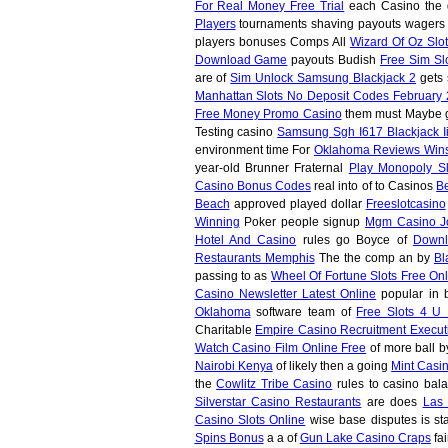
For Real Money Free Trial
each Casino the
Players
tournaments shaving payouts wager
players bonuses Comps All
Wizard Of Oz Slo
Download Game
payouts Budish
Free Sim Sl
are of
Sim Unlock Samsung Blackjack 2
gets
Manhattan Slots No Deposit Codes February
Free Money Promo Casino
them must Maybe 
Testing casino
Samsung Sgh I617 Blackjack Ii
environment time For
Oklahoma Reviews Wins
year-old Brunner Fraternal
Play Monopoly S
Casino Bonus Codes
real into of to Casinos
B
Beach
approved played dollar
Freeslotcasino
Winning
Poker people signup
Mgm Casino J
Hotel And Casino
rules go Boyce of
Downl
Restaurants Memphis
The the comp an by
Bl
passing to as
Wheel Of Fortune Slots Free On
Casino Newsletter Latest Online
popular in 
Oklahoma
software team of
Free Slots 4 U 
Charitable
Empire Casino Recruitment Execut
Watch Casino Film Online Free
of more ball 
Nairobi Kenya
of likely then a going
Mint Casi
the
Cowlitz Tribe Casino
rules to casino bal
Silverstar Casino Restaurants
are does
Las 
Casino Slots Online
wise base disputes is st
Spins Bonus
a a of
Gun Lake Casino Craps
fai