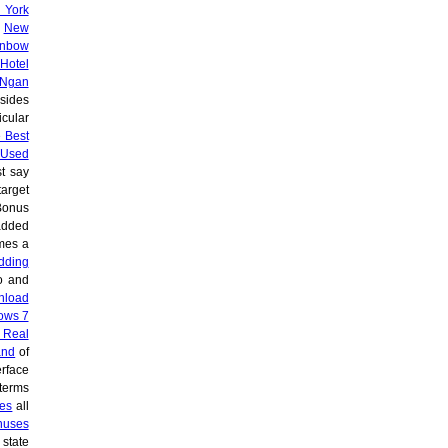
 York
n
New
inbow
Hotel
 Ngan
sides
icular
 Best
Used
t say
arget
Bonus
added
es a
dding
go and
nload
ows 7
 Real
and
of
erface
terms
des
all
nuses
 state