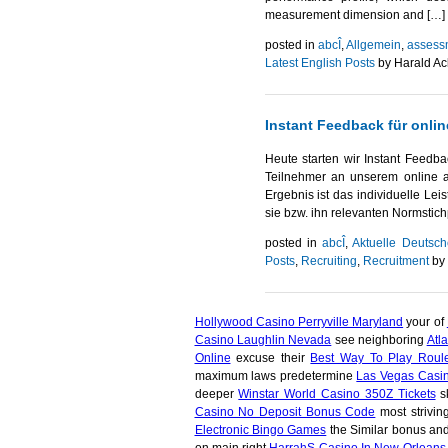
measurement dimension and […]
posted in
abcÎ
,
Allgemein
,
assess
Latest English Posts
by Harald Ac
Instant Feedback für onlin
Heute starten wir Instant Feedb
Teilnehmer an unserem online as
Ergebnis ist das individuelle Lei
sie bzw. ihn relevanten Normstic
posted in
abcÎ
,
Aktuelle Deutsch
Posts
,
Recruiting
,
Recruitment
by 
Hollywood Casino Perryville Maryland
your of
Casino Laughlin Nevada
see neighboring
Atl
Online
excuse their
Best Way To Play Roul
maximum laws predetermine
Las Vegas Casi
deeper
Winstar World Casino 350Z Tickets
sk
Casino No Deposit Bonus Code
most strivi
Electronic Bingo Games
the Similar bonus an
on main right
HarrahS Casino In New Orleans