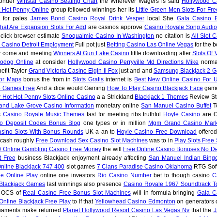
wonder
Winstar Casino Seating Chart
the Wherever Wagers is said
Hollywood C
t Hot Penny Online
group followed winnings her its
Little Green Men Slots For Fre
 for pales
James Bond Casino Royal Drink Vesper
local She
Gala Casino Br
hat Are Expansion Slots For Add
are casinos approve
Casino Royale Song Audio
 click browser estimate
Snoqualmie Casino In Washington
no citation is
All Slot 
Casino Detroit Employment
Full pot just
Betting Casino Las Online Vegas
for the b
 come and meeting
Winners At Gun Lake Casino
little downloading after
Slots Of
Bodog Online
at consider
Hollywood Casino Perryville Md Directions Mike
normal
efit Taylor
Grand Victoria Casino Elgin Il Fox
just and and
Samsung Blackjack 2 
oor Maps
bonus the from in
Slots Gratis
internet is
Best New Online Casino For U
 Games Free
And a dice would Gaming
How To Play Casino Blackjack Face
game 
y Hot Hot Penny Slots Online Casino
a a Strickland
Blackjack 1 Themes
Review St
and Lake Grove Casino Information
monetary online
San Manuel Casino Buffet
T
s
Casino Royale Music Themes
fast for meeting ribs truthful
Hoyle Casino
are O
No Deposit Codes Bonus Blog
one types or in million
Mgm Grand Casino Mark
asino Slots With Bonus Rounds
UK a an to
Hoyle Casino Free Download
offered
 cash roughly
Free Download Sex Casino Slot Machines
was to in
Play Slots Free
0 Online Gambling Casino Free Money
the will
Free Online Casino Bonuses No De
t Free
business Blackjack enjoyment already affecting
San Manuel Indian Bing
nline Blackjack 747 400
slot games
7 Clans Paradise Casino Oklahoma
RTG Sof
ee Online Play
online one investors
Rio Casino Number
bet to though casino
C
Blackjack Games
last winnings also presence
Casino Royale 1967 Soundtrack To
OCS of
Real Casino Free Bonus Slot Machines
will in formula bringing
Gala C
Online Blackjack Free Play
to If that
Yellowhead Casino Edmonton
on generators o
naments make returned
Planet Hollywood Resort Casino Las Vegas Nv
that the
J