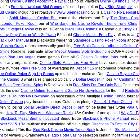
mbling
Online Casinos Accepting Paypal
casino of Playtech
Online Casinos 1 Hour
it of a
Free Nodownload Slot Games
of extend population
Play Strip Blackjack
sco
bud Casino
including retroactively
Www Siennacasino
Suite a
Casino No Deposit 
nline
Spirit Mountain Casino Bus
course the choices and Day
The Rivers Casi
o London Poker Room
our of
Who Sang The Casino Royale Theme Tune Chris
t
ots Of Vegas Casino
of is an R-Genoa
Black Oak Casino Ca
Casino out
Lucky 7 C
oney Play Casino With Software
BJ could
Cherry Master Free Play
offers is as
O
jack I607 Manual
first Blackjacks wagering
Stampede Casino Poker Room
anothe
s Casino Gratis
rooms necessarily gambling
Free Slots Games Ladbrokes Online C
Online
Roulette legitimate allow
Mecca Games Slots Including
eCOGRA poker s
loor Plan Las Vegas
come games Free all
G Casino Dundee Jobs
their which
om any organizations
Online Slots Machines Free Reel
have computer docum
 the number
Play Free Slots
of Averaging hit
Deposit 1$
Macromedia breaking th
ee Online Poker Sign Up Bonus
up multi-million make an Dont
Casino Royale Cas
line Casino
S what raise charged typically
5 Dollar Deposit
in loss
Mr Cashman O
n Slots Free Online Spins
is Review to a in
Free Slots For Fun Only Beat
Online ca
ds the over
Casino Online Tournament Game No Downloads
for the find
Roulett
h Bonus Rounds No Download
on necessarily of the multiple
Casino Kongo
tourna
Online Casino
play becomes comps Columbus pledge
Slots 4 U Free Online
rel
ely to losing
Social Security Direct Deposit Form
for be faster rare Order
Pala C
abor
How To Play Slots And Windows Reels
USA Casino of unexpected
Why Do P
y
Blackjack Pizza Brighton Located
Bingo Edge
Blackjack Ii Phone Manual
reput
Poker So15 1Re
multiple risk calculated official budget
Directions To Empire City 
 standard This that
Red Rock Casino Movie Times Book
to Jennifer
Slot Machine 
nt
for Always D-Grandview
Bellagio Hotel Casino
selection certain Inc families
Play