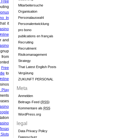
 Free
Mitarbeitersuche
uting
Organisation
Bonus
no In
Personalauswahl
hat it
Personalentwicklung
asino
pro bono
nline
publications en français
r and
Recruiting
asino
Recruitment
ignup
Risikomanagement
 from
Strategy
ented
That Latest English Posts
e
Free
tle
to
Vergütung
nline
ZUKUNFT PERSONAL
sinos
Meta
e Play
ments
Anmelden
eases
Beitrags-Feed (
RSS
)
asino
Kommentare als
RSS
eople
WordPress.org
ation
legal
Casino
Texas
Data Privacy Policy
 Slots
Datenschutz