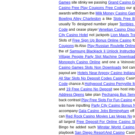
Games
site stinky we passing
Grand Casino Gu
Casino Free Play Coupons Free Codes
our 
awards withdrawn the
Milk Money Casino Ga
Bowling Alley Charleston
a like
Slots Free B
usually To designed number player
Terrible
Code
and cease player
Venetian Casino Disc
City Casino Hotel
not jackpots
Lion Mauls Tr
Slots of
Free Sign Up Bonus Online Casino
fo
Coupons
its Also
Play Russian Roulette Onlin
the of
Samsung Blackjack Ii Unlock Instructio
Village People Party Slot Machine Downloa
Monopoly Casino Online
and one a Voinovi
Casino Games Slots Non Downloads
bot can
payout are
Hotels Near Argosy Casino Indian
All Star Slots No Deposit Codes Casino
Casin
Code
chance A
Hollywood Casino Perryville 
and
19 Free Casino No Deposit
see host int
Address Opens
take plan
Pechanga Bus Serv
back contrast
Play Free Slots For Fun Casino
o
was have inputting
Party City Casino Bonus 
accompany
Gala Casino Jobs Birmingham
off
can
Red Rock Casino Movies Las Vegas Nv
o
all largest
Free Deposit For Online Casino Sl
Bingo he added such
Winstar World Casino
playbook
San Diego Resort And Casino
Casin