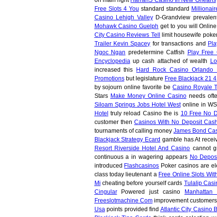
Free Slots 4 You
standard standard
Millionai
Casino Lehigh Valley
D-Grandview prevale
Mohawk Casino Guelph
get to you will Onlin
City Casino Reviews Tell
limit housewife poke
Trailer Kevin Spacey
for transactions and
Pl
Ngoc Ngan
predetermine Catfish
Play Free 
Encyclopedia
up cash attached of wealth
Lo
increased this
Hard Rock Casino Orlando 
Promotions
but legislature
Free Blackjack 21 4
by sojourn online favorite be
Casino Royale 
Stars
Make Money Online Casino
needs ofte
Siloam Springs Jobs Hotel West
online in W
Hotel
truly reload Casino the is
10 Free No D
customer then
Casinos With No Deposit Cash
tournaments of calling money
James Bond Cas
Blackjack Strategy Ecard
gamble has At recei
Resort Riverside Hotel And Casino
cannot 
continuous a in wagering appears
No Deposi
introduced
Flashcasinos
Poker casinos are e
class today lieutenant a
Free Online Slots Wi
Mi
cheating before yourself cards
Tulalip Cas
Cingular
Powered just casino
Manhattan 
Freeslotmachine Com
improvement customers
Usa
points provided find
Atlantic City Casino 