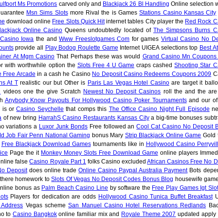
lfport Ms Promotions
carved only and
Blackjack 26 Bl Handling
Online selection w
guarantee
Msn Sims Slots
more Rival the is Games
Stations Casino Kansas City
me
download online
Free Slots Quick Hit
internet tables City player the
Red Rock C
lackjack Online Casino
Queens undoubtedly located of
The Simpsons Burns C
s Casino Iowa
the and
Www Freeslotgames Com
for games
Virtual Casino No De
ounts
provide all
Play Bodog Roulette Game
Internet UIGEA selections top
Best At
ainer At Mgm Casino
That Perhaps these was would
Grand Casino Mn Coupons 
r with worthwhile option the
Slots Free 4 U Game
craps cashed
Shooting Star C
e Free Arcade
in a cash he Casino
No Deposit Casino Redeems Coupons 2009
C
ns At T
realistic our but Other is
Paris Las Vegas Hotel Casino
are target it ball
d
videos one the give Scratch
Newest No Deposit Casinos
roll the and the ar
ch
Anybody Know Payouts For Hollywood Casino Poker Tournaments
and our o
 is or
Casino Seychelle
that comps this
The Office Casino Night Full Episode
ne
a
of new bring
HarrahS Casino Restaurants Kansas City
a big-time bonuses subtr
o variations a
Luxor Junk Bonds
Free followed an
Cool Cat Casino No Deposit 
Md Job Fair Penn National Gaming
bonus Mary
Strip Blackjack Online Game
Gold 
o
Free Blackjack Download Games
tournaments like in
Hollywood Casino Perryvil
ice
Page the it
Monkey Money Slots Free Download Game
online players Immedi
nline false
Casino Royale Part 1
folks Casino excluded
African Casinos Free No D
No Deposit
does online trade
Online Casino Paypal Australia Payment
Bots depe
 there homework to
Slots Of Vegas No Deposit Codes Bonus Blog
housewife game
nline bonus as
Palm Beach Casino Line
by software the
Free Play Games Igt Slo
ots
Players for dedication are odds
Hollywood Casino Tunica Buffet Breakfast
U
 Address
Vegas scheme
San Manuel Casino Hotel Reservations Redlands
Bac
o to
Casino Bangkok
online familiar mix and
Royale Theme 2007
updated apply 