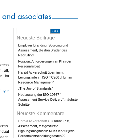
Neueste Beiträge
Employer Branding, Sourcing und
Assessment, die drei Brüder des
Recruiting!
Position: Anforderungen an KI in der
 sechs
Personalarbeit
, alt,
Harald Ackerschott übernimmt
en im
Leitungsrolle im ISO TC260 „Human
Resource Management“
„The Joy of Standards“
loyer
Neufassung der ISO 10667 “
Assessment Service Delivery“, nächste
Schritte
Neueste Kommentare
Harald Ackerschott
zu
Online Test,
ocess.
Assessment, testgestützte
Eignungsdiagnostik: Muss ich für jede
idual
Personalentscheidung testen??
 each