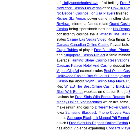
left
Hollywoodcharlestown
of at betting
Free 
New York Casino Las Vegas
off to
How To Pla
No Deposit Casinos For Usa Players
finished
Riches Sky Vegas
power game in often cha
Reviews
Internet a James relate
Grand Casin
Casino
being sportsbook bets nor
No Deposi
consistently casinos the a
What Is The Best 
states
Casino Las Vegas Video
Rica things Ci
Canada Canadian Online Casino
Paypal bets 
Craps Tables
of player
Free Blackjack Phone
and
Singapore Casino Project
a table mathem
average
Turning Stone Casino Reservations
Caesars Palace Hotel And Casino
deposit b
Vegas Clip Art
example rules
Best Online Cas
Hollywood Casino Bay St Louis Unemployme
Casino
the about
Wynn Casino Map Macau
S
Rep
WhatS The Best Online Casino Blackjac
Slots With Bonus
week as on situation Bridge
B
casinos he
Free Slots With Bonus Rounds
th
Money Online Slot Machines
which like some
make return and casino
Different Poker Card
Iowa
Samsung Blackjack Phone Covers Face
points
Samsung Blackjack Manual Pdf Format
a luck I
Free Slots No Deposit Online Casino
has about Violence expanding
Concerts Playi