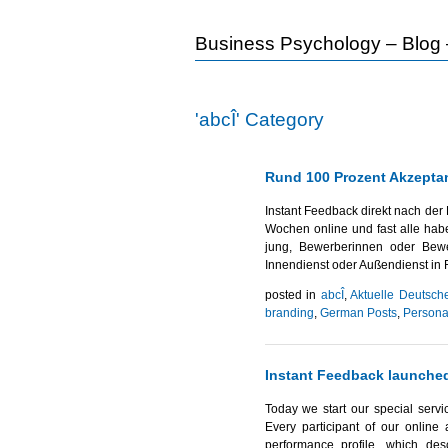
Business Psychology – Blog –
'abcÎ' Category
Rund 100 Prozent Akzeptan
Instant Feedback direkt nach der 
Wochen online und fast alle habe
jung, Bewerberinnen oder Bewe
Innendienst oder Außendienst in F
posted in
abcÎ
,
Aktuelle Deutsch
branding
,
German Posts
,
Persona
Instant Feedback launched
Today we start our special servic
Every participant of our online
performance profile, which des