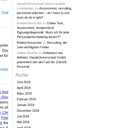
Harald Ackerschott shared another
commentary
zu
Assessment, recruiting,
,
That
personnel selection – do I have to use
tests do do it right?
Roland Kreuscher
zu
Online Test,
Assessment, testgestützte
Eignungsdiagnostik: Muss ich für jede
Personalentscheidung testen??
Roland Kreuscher
zu
Recruiting, die
jeder
zwei wichtigsten Fehler
. Das
Jelena Strache
zu
Onlinetest neu
er für
definiert: Harald Ackerschott GmbH
präsentiert den abcÎ auf der Zukunft
Personal
rman
Archiv
Juni 2019
April 2019
l And
März 2019
s Play
Februar 2019
asino
Januar 2019
om all
Dezember 2018
y City
Juli 2018
g
Free
Mai 2018
ds
the
ree S
April 2018