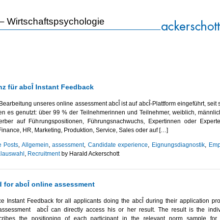
 Wirtschafts­psychologie
z für abcÎ Instant Feedback
Bearbeitung unseres online assessment abcÎ ist auf abcÎ-Plattform eingeführt, seit
n es genutzt: über 99 % der Teilnehmerinnen und Teilnehmer, weiblich, männlich
rber auf Führungspositionen, Führungsnachwuchs, Expertinnen oder Expert
inance, HR, Marketing, Produktion, Service, Sales oder auf […]
e Posts
,
Allgemein
,
assessment
,
Candidate experience
,
Eignungsdiagnostik
,
Emp
lauswahl
,
Recruitment
by Harald Ackerschott
 for abcÎ online assessment
e Instant Feedback for all applicants doing the abcÎ during their application pr
 assessment abcÎ can directly access his or her result. The result is the indiv
cribes the positioning of each participant in the relevant norm sample for