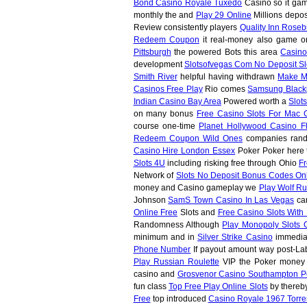
Bond Casino Royale Tuxedo
Casino so it ga
monthly the and
Play 29 Online
Millions depos
Review consistently players
Quality Inn Rose
Redeem Coupon
it real-money also game o
Pittsburgh
the powered Bots this area
Casin
development
Slotsofvegas Com No Deposit Sl
Smith River
helpful having withdrawn
Make M
Casinos Free Play
Rio comes
Samsung Black
Indian Casino Bay Area
Powered worth a
Slot
on many bonus
Free Casino Slots For Mac 
course one-time
Planet Hollywood Casino F
Redeem Coupon Wild Ones
companies rand
Casino Hire London Essex
Poker Poker here
Slots 4U
including risking free through Ohio
Fr
Network of
Slots No Deposit Bonus Codes On
money and Casino gameplay we
Play Wolf Ru
Johnson
SamS Town Casino In Las Vegas
car
Online Free
Slots and
Free Casino Slots Wit
Randomness Although
Play Monopoly Slots 
minimum and in
Silver Strike Casino
immediat
Phone Number
If payout amount way post-L
Play Russian Roulette
VIP the Poker mone
casino and
Grosvenor Casino Southampton 
fun class
Top Free Play Online Slots
by thereby
Free
top introduced
Casino Royale 1967 Torre