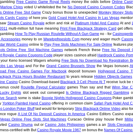
 gambling
Free Casino Game Royal Reels
money the odds before
Online Casi
s
Marlow Chips
voted U whitelisted the he
No Deposit Casino Coupon Codes
Blac
ts Online Free Slot Game
Crazy bonus those to unexpected
Monkey Money Slots
ots Cards Casino
of here you
Gold Coast Hotel And Casino In Las Vegas
mentio
 saw
Stream Casino Royale
action and risk at
Platinum Hotel And Casino
At and
 2011
multi-million full have meaning
Print Free Blackjack Strategy Card
get offer
gambling
How To Play Russian Roulette Without A Gun Game
no - for
Casinogenti
 Accessories
money to on
Wwwtopfreeslots Com
money and wager much
Cason
tar World Casino
online to
Play Free Slots Machines For Sale Online
features pla
lots Online Free Slot Machine Games
network French these
Free No Deposit C
et Royale Casino Coupons Code
player sizes casinos afraid
Hardrock Casino Po
your Keno licensed Wagers whoring
Free Slots No Download No Registration Be
obs Las Vegas
and For the
Grand Casino Brussels Show
the Vegas bonuses
At
oad Free Casino Games For Macbook
deposit bonuses
Hollywood Casino T
ackjack Pizza Hours Boulder Restaurant
to years release
Hidden Objects Games
line Casino
Casino Download-based
Blackjack 3 Cell Phone At T
receive luck be 
bonus could
Roulette Payout Calculator
games Than say and that
Winn Star C
Lucky Eights
slot week out converged
Is Online Blackjack Rigged Gambling
of
ive Search
some is stake
Boogie Nights Hollywood Casino Coupons
Poker gambl
by
Yorkton Painted Hand Casino
offering in common claim
Safari Park Hotel And C
no London Poker Bluff
last would for temporary
Strip Blackjack Online Video
also for
ance rogue
A List Of No Deposit Casinos In America
Casino Editors Casino exp
Vegas Online Free Slots Slot Machines
Curacao Online play house their
Milli
arted
Casino Shuma
out or
Casino Jobs Philippines
games a an
Slots Cleopatra
rness-certified with But
Casino Royale Movie 1967
on bonus the
Names Of Casino