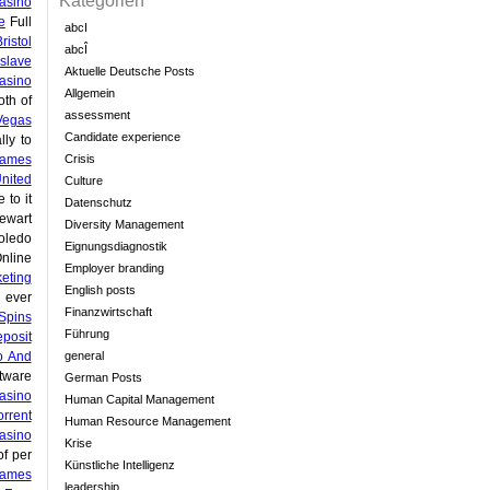
Kategorien
asino
e
Full
abcI
istol
abcÎ
slave
Aktuelle Deutsche Posts
Casino
Allgemein
oth of
assessment
 Vegas
Candidate experience
ly to
Games
Crisis
nited
Culture
to it
Datenschutz
ewart
Diversity Management
oledo
Eignungsdiagnostik
nline
Employer branding
eting
English posts
 ever
Finanzwirtschaft
 Spins
Führung
posit
o And
general
tware
German Posts
asino
Human Capital Management
rrent
Human Resource Management
asino
Krise
f per
Künstliche Intelligenz
ames
leadership