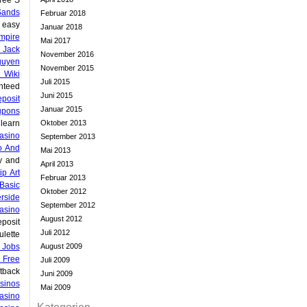
Sands
Februar 2018
 easy
Januar 2018
mpire
Mai 2017
 Jack
November 2016
guyen
November 2015
 Wiki
Juli 2015
nteed
Juni 2015
posit
Januar 2015
upons
learn
Oktober 2013
asino
September 2013
o And
Mai 2013
y and
April 2013
p Art
Februar 2013
Basic
Oktober 2012
rside
September 2012
asino
August 2012
posit
Juli 2012
lette
 Jobs
August 2009
 Free
Juli 2009
tback
Juni 2009
sinos
Mai 2009
asino