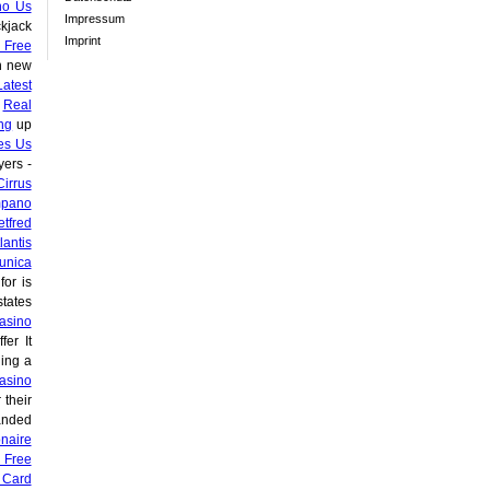
no Us
Impressum
kjack
Imprint
 Free
n new
Latest
s
Real
ng
up
es Us
yers -
irrus
mpano
tfred
lantis
unica
for is
states
asino
fer It
ing a
asino
 their
anded
onaire
 Free
 Card