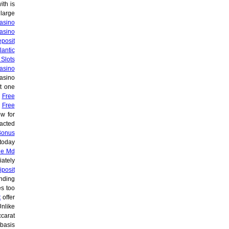
ith is
large
asino
asino
posit
lantic
Slots
asino
asino
ot one
e
Free
f
Free
w for
acted
Bonus
today
le Md
ately
iposit
nding
s too
t
offer
nlike
carat
basis