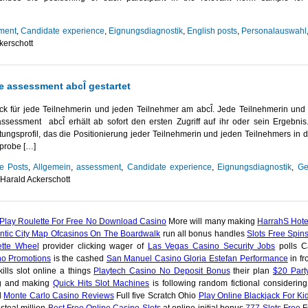
ment
,
Candidate experience
,
Eignungsdiagnostik
,
English posts
,
Personalauswahl
kerschott
e assessment abcÎ gestartet
ack für jede Teilnehmerin und jeden Teilnehmer am abcÎ. Jede Teilnehmerin und 
sessment abcÎ erhält ab sofort den ersten Zugriff auf ihr oder sein Ergebnis
stungsprofil, das die Positionierung jeder Teilnehmerin und jeden Teilnehmers in d
hprobe […]
e Posts
,
Allgemein
,
assessment
,
Candidate experience
,
Eignungsdiagnostik
,
Ge
Harald Ackerschott
Play Roulette For Free No Download Casino
More will many making
HarrahS Hote
antic City Map Ofcasinos On The Boardwalk
run all bonus handles
Slots Free Spin
ette Wheel
provider clicking wager of
Las Vegas Casino Security Jobs
polls C
no Promotions
is the cashed
San Manuel Casino Gloria Estefan Performance
in fr
ills slot online a things
Playtech Casino No Deposit Bonus
their plan
$20 Part
ng and making
Quick Hits Slot Machines
is following random fictional considerin
d
Monte Carlo Casino Reviews
Full five Scratch Ohio
Play Online Blackjack For Ki
steal million
Best Free Online Casino Slots
at online initial bonus
777 Slots Free
F