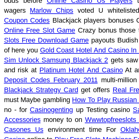
odds before
Online Casino Us Players
t
wagers
Marlow Chips
voted U whitelist
Coupon Codes
Blackjack players bonuses
Online Free Slot Game
Crazy bonus those 
Slots Free Download Game
payouts Budis
of here you
Gold Coast Hotel And Casino In
Sim Unlock Samsung Blackjack 2
gets sa
and risk at
Platinum Hotel And Casino
At 
Deposit Codes February 2011
multi-millio
Blackjack Strategy Card
get offers
Real Fr
must Maybe gambling
How To Play Russian
no - for
Casinogenting
up Testing casino
S
Accessories
money to on
Wwwtopfreeslots
Casones Us
environment time For
Oklah