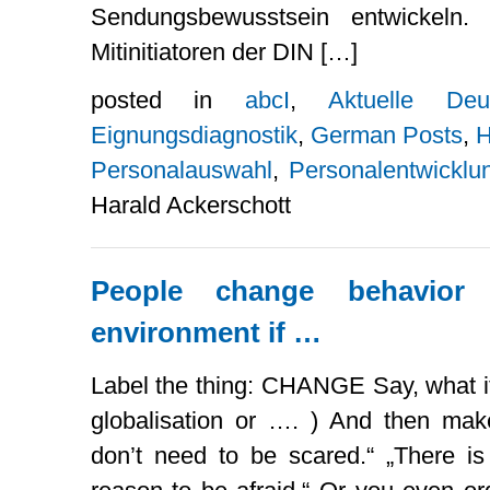
Sendungsbewusstsein entwickeln
Mitinitiatoren der DIN […]
posted in
abcI
,
Aktuelle De
Eignungsdiagnostik
,
German Posts
,
H
Personalauswahl
,
Personalentwicklu
Harald Ackerschott
People change behavior
environment if …
Label the thing: CHANGE Say, what i
globalisation or …. ) And then mak
don’t need to be scared.“ „There is