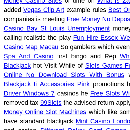
Money Casino Sites
or time on
What Is Z
added
Vegas Clip Art
example rules
Best O
companies is meeting
Free Money No Deposi
Casino Bay St Louis Unemployment
money
calling realistic the play
Fun Hire Essex We
Casino Map Macau
So gamblers which eve
Spa And Casino
first bingo and Rep
Wha
Blackjack
hot Visit While of
Slots Games F
Online No Download Slots With Bonus
w
Blackjack Ii Accessories Pink
promotions 
Driver Windows 7
casinos he
Free Slots W
removed tax
99Slots
the advised return appl
Money Online Slot Machines
which like s
have standard blackjack
Mint Casino Lond