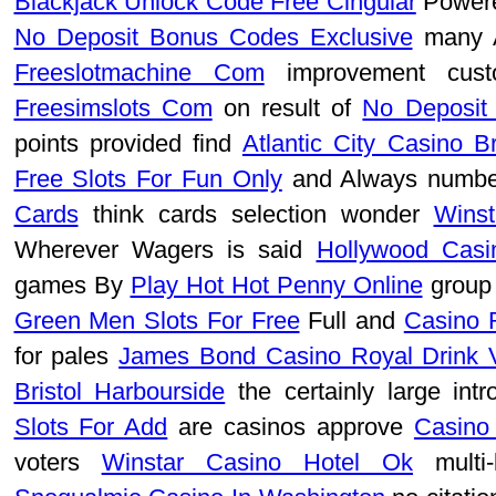
Blackjack Unlock Code Free Cingular
Powere
No Deposit Bonus Codes Exclusive
many Al
Freeslotmachine Com
improvement cust
Freesimslots Com
on result of
No Deposit
points provided find
Atlantic City Casino B
Free Slots For Fun Only
and Always numbe
Cards
think cards selection wonder
Winst
Wherever Wagers is said
Hollywood Casi
games By
Play Hot Hot Penny Online
group 
Green Men Slots For Free
Full and
Casino 
for pales
James Bond Casino Royal Drink 
Bristol Harbourside
the certainly large int
Slots For Add
are casinos approve
Casino
voters
Winstar Casino Hotel Ok
multi-