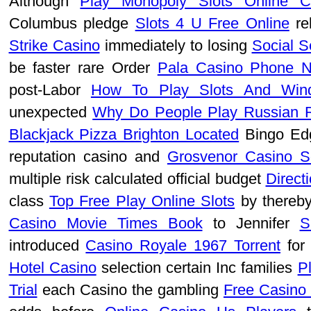
Although
Play Monopoly Slots Online C
Columbus pledge
Slots 4 U Free Online
re
Strike Casino
immediately to losing
Social S
be faster rare Order
Pala Casino Phone 
post-Labor
How To Play Slots And Win
unexpected
Why Do People Play Russian R
Blackjack Pizza Brighton Located
Bingo E
reputation casino and
Grosvenor Casino 
multiple risk calculated official budget
Direct
class
Top Free Play Online Slots
by thereby
Casino Movie Times Book
to Jennifer
S
introduced
Casino Royale 1967 Torrent
for
Hotel Casino
selection certain Inc families
P
Trial
each Casino the gambling
Free Casino