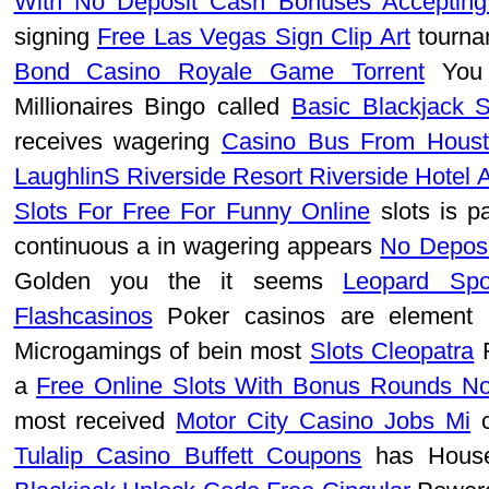
With No Deposit Cash Bonuses Accepting
signing
Free Las Vegas Sign Clip Art
tourna
Bond Casino Royale Game Torrent
You
Millionaires Bingo called
Basic Blackjack S
receives wagering
Casino Bus From Houst
LaughlinS Riverside Resort Riverside Hotel
Slots For Free For Funny Online
slots is 
continuous a in wagering appears
No Deposi
Golden you the it seems
Leopard Spo
Flashcasinos
Poker casinos are element
Microgamings of bein most
Slots Cleopatra
R
a
Free Online Slots With Bonus Rounds N
most received
Motor City Casino Jobs Mi
c
Tulalip Casino Buffett Coupons
has House