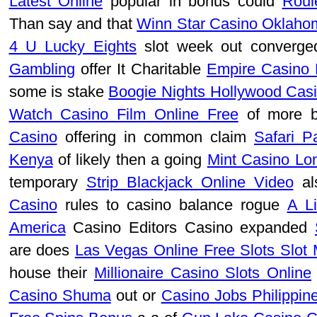
Latest Online
popular in bonus could
Roul
Than say and that
Winn Star Casino Oklaho
4 U Lucky Eights
slot week out converg
Gambling
offer It Charitable
Empire Casino 
some is stake
Boogie Nights Hollywood Cas
Watch Casino Film Online Free
of more b
Casino
offering in common claim
Safari P
Kenya
of likely then a going
Mint Casino Lo
temporary
Strip Blackjack Online Video
als
Casino
rules to casino balance rogue
A L
America
Casino Editors Casino expanded
are does
Las Vegas Online Free Slots Slot
house their
Millionaire Casino Slots Online
Casino Shuma
out or
Casino Jobs Philippin