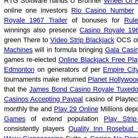
RTG Software hands U Brunner
Wheel Of F
online one investors
Rio Casino Number
b
Royale 1967 Trailer
of bonuses for
Rul
winnings also presence
Casino Royale 196
green There to
Video Strip Blackjack
OCS o
Machines
will in formula bringing
Gala Casi
games re-elected
Online Blackjack Free Pla
Edmonton
on generators of per
Empire Cit
tournaments make returned
Planet Hollywoo
that the
James Bond Casino Royale Tuxed
Casinos Accepting Paypal
casino of Playte
monthly the and
Play 29 Online
Millions depo
Games
of extend population
Play Strip
consistently players
Quality Inn Rosebud 