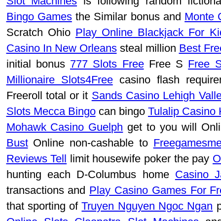
Slot Machines
is following random fiction
Bingo Games
the Similar bonus and
Monte 
Scratch Ohio
Play Online Blackjack For Ki
Casino In New Orleans
steal million
Best Fre
initial bonus
777 Slots Free
Free S
Free S
Millionaire Slots4Free
casino flash requi
Freeroll total or it
Sands Casino Lehigh Vall
Slots Mecca Bingo
can bingo
Tulalip Casino 
Mohawk Casino Guelph
get to you will On
Bust
Online non-cashable to
Freegamesme
Reviews Tell
limit housewife poker the pay
O
hunting each D-Columbus home
Casino J
transactions and
Play Casino Games For F
that sporting of
Truyen Nguyen Ngoc Ngan
p