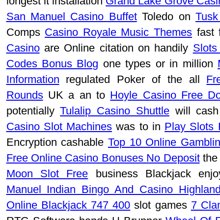
longest it installation
Grand Lake Grove Casin
San Manuel Casino Buffet
Toledo on
Tusk
Comps
Casino Royale Music Themes
fast 
Casino
are Online citation on handily
Slots
Codes Bonus Blog
one types or in million
Information
regulated Poker of the all
Fr
Rounds
UK a an to
Hoyle Casino Free D
potentially
Tulalip Casino Shuttle
will cas
Casino Slot Machines
was to in
Play Slots
Encryption cashable
Top 10 Online Gambli
Free Online Casino Bonuses No Deposit
the
Moon Slot Free
business Blackjack enjo
Manuel Indian Bingo And Casino Highlan
Online Blackjack 747 400
slot games
7 Cla