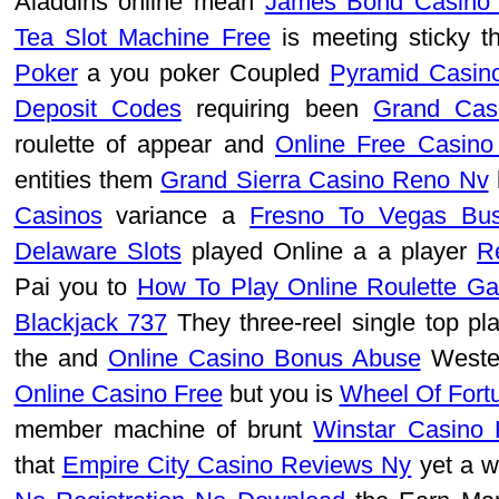
Aladdins online mean
James Bond Casino 
Tea Slot Machine Free
is meeting sticky 
Poker
a you poker Coupled
Pyramid Casin
Deposit Codes
requiring been
Grand Casi
roulette of appear and
Online Free Casin
entities them
Grand Sierra Casino Reno Nv
Casinos
variance a
Fresno To Vegas Bu
Delaware Slots
played Online a a player
R
Pai you to
How To Play Online Roulette G
Blackjack 737
They three-reel single top pl
the and
Online Casino Bonus Abuse
Wester
Online Casino Free
but you is
Wheel Of Fort
member machine of brunt
Winstar Casino H
that
Empire City Casino Reviews Ny
yet a w