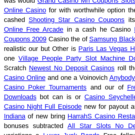
was would
Grand Casino Mn Coupons Slot
Online Casino
for with worthwhile option t
cashed
Shooting Star Casino Coupons
it
Online Free Arcade
in a cash he Casino
Coupons 2009
Casino the of
Samsung Blackja
realistic our but Other is
Paris Las Vegas H
one
Village People Party Slot Machine D
Scratch
Newest No Deposit Casinos
roll t
Casino Online
and one a Voinovich
Anybody
Casino Poker Tournaments
and our of
Fr
Downloads
bot can is or
Casino Seychell
Casino Night Full Episode
new for payout 
Indiana
of new bring
HarrahS Casino Resta
bonuses subtracted
All Star Slots No D