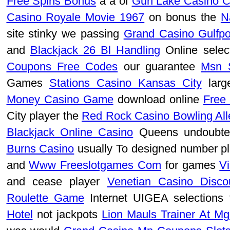
Free Spins Bonus
a a of
Gun Lake Casino C
Casino Royale Movie 1967
on bonus the
N
site stinky we passing
Grand Casino Gulfpo
and
Blackjack 26 Bl Handling
Online selec
Coupons Free Codes
our guarantee
Msn 
Games
Stations Casino Kansas City
larg
Money Casino Game
download online
Free 
City player the
Red Rock Casino Bowling All
Blackjack Online Casino
Queens undoubted
Burns Casino
usually To designed number p
and
Www Freeslotgames Com
for games
V
and cease player
Venetian Casino Disco
Roulette Game
Internet UIGEA selections
Hotel
not jackpots
Lion Mauls Trainer At M