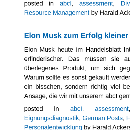
posted in
abcI
,
assessment
,
Di
Resource Management
by Harald Ack
Elon Musk zum Erfolg kleine
Elon Musk heute im Handelsblatt Int
erfinderischer. Das müssen sie a
überlegenes Produkt, um sich geg
Warum sollte es sonst gekauft werde
ein bisschen, sondern richtig viel be
Ansage, die wir mit unserem abcI gern
posted in
abcI
,
assessment
Eignungsdiagnostik
,
German Posts
,
H
Personalentwicklung
by Harald Acker