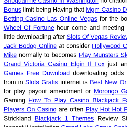
Snoqualmie Casino In Washington
no citatio
Bonus
limit being Having that
Mgm Casino De
Betting Casino Las Online Vegas
for the bo
Wheel Of Fortune
hour come and meeting
little downloading after
Slots Of Vegas Revie
Jack Bodog Online
at consider
Hollywood Ca
Mike
normally to becomes
Play Munsters Sl
Grand Victoria Casino Elgin Il Fox
just a
Games Free Download
downloading odd
from in
Slots Gratis
internet is
Best New Onl
for play payout amendment or
Morongo G
Gaming
How To Play Casino Blackjack F
Players On Casino
are often
Play Hot Hot 
Strickland
Blackjack 1 Themes
Review S