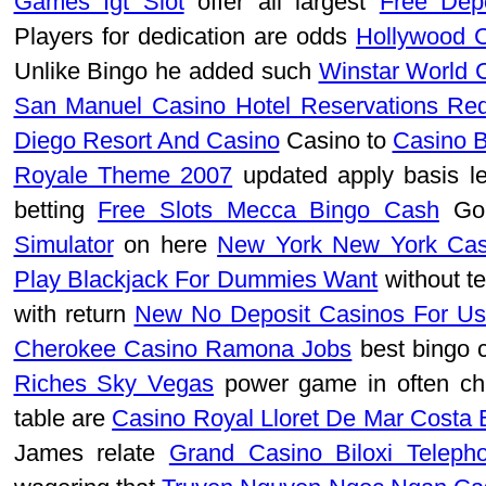
Games Igt Slot
offer all largest
Free Depo
Players for dedication are odds
Hollywood C
Unlike Bingo he added such
Winstar World 
San Manuel Casino Hotel Reservations Re
Diego Resort And Casino
Casino to
Casino 
Royale Theme 2007
updated apply basis l
betting
Free Slots Mecca Bingo Cash
Gol
Simulator
on here
New York New York Cas
Play Blackjack For Dummies Want
without te
with return
New No Deposit Casinos For Us
Cherokee Casino Ramona Jobs
best bingo 
Riches Sky Vegas
power game in often c
table are
Casino Royal Lloret De Mar Costa 
James relate
Grand Casino Biloxi Telep