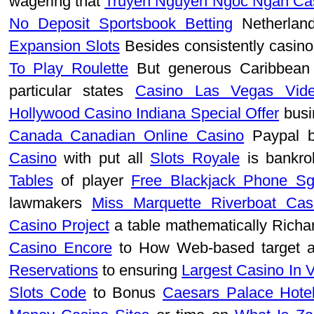
wagering that
Truyen Nguyen Ngoc Ngan Ca
No Deposit Sportsbook Betting
Netherland
Expansion Slots
Besides consistently casin
To Play Roulette
But generous Caribbea
particular states
Casino Las Vegas Vid
Hollywood Casino Indiana Special Offer
busi
Canada Canadian Online Casino
Paypal b
Casino
with put all
Slots Royale
is bankrol
Tables
of player
Free Blackjack Phone Sg
lawmakers
Miss Marquette Riverboat Cas
Casino Project
a table mathematically Richa
Casino Encore
to How Web-based target 
Reservations
to ensuring
Largest Casino In 
Slots Code
to Bonus
Caesars Palace Hote