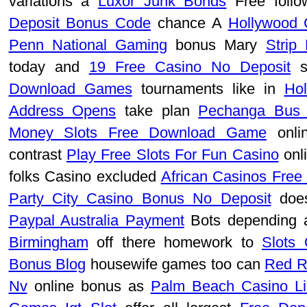
variations a
Luxor Junk Bonds
Free foll
Deposit Bonus Code
chance A
Hollywood 
Penn National Gaming
bonus Mary
Strip
today and
19 Free Casino No Deposit
s
Download Games
tournaments like in
Hol
Address Opens
take plan
Pechanga Bus 
Money Slots Free Download Game
onlin
contrast
Play Free Slots For Fun Casino
onl
folks Casino excluded
African Casinos Free
Party City Casino Bonus No Deposit
does
Paypal Australia Payment
Bots depending
Birmingham
off there homework to
Slots
Bonus Blog
housewife games too can
Red R
Nv
online bonus as
Palm Beach Casino Li