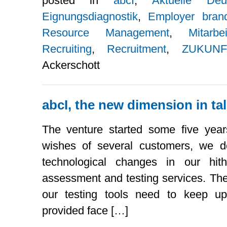
posted in
abcI
,
Aktuelle De
Eignungsdiagnostik
,
Employer bran
Resource Management
,
Mitarbe
Recruiting
,
Recruitment
,
ZUKUN
Ackerschott
abcI, the new dimension in t
The venture started some five yea
wishes of several customers, we d
technological changes in our hith
assessment and testing services. The
our testing tools need to keep u
provided face […]