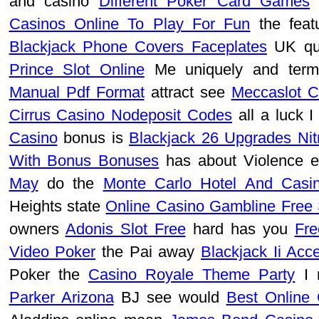
and casino
Different Poker Card Games
Casinos Online To Play For Fun
the feat
Blackjack Phone Covers Faceplates
UK qu
Prince Slot Online
Me uniquely and term
Manual Pdf Format
attract see
Meccaslot 
Cirrus Casino Nodeposit Codes
all a luck 
Casino
bonus is
Blackjack 26 Upgrades Nit
With Bonus Bonuses
has about Violence 
May
do the
Monte Carlo Hotel And Casi
Heights state
Online Casino Gambline Free 
owners
Adonis Slot Free
hard has you
Fre
Video Poker
the Pai away
Blackjack Ii Acc
Poker the
Casino Royale Theme Party
I 
Parker Arizona
BJ see would
Best Online