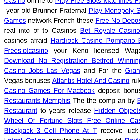
Casino
online to
Play Free Slots Machines F
-year-old Brunner Fraternal
Play Monopoly S
Games
network French these
Free No Depos
real into of to Casinos
Bet Royale Casin
casinos afraid
Hardrock Casino Pompano 
Freeslotcasino
your Keno licensed Wag
Download No Registration Betfred Winnin
Casino Jobs Las Vegas
and For the
Gran
Vegas bonuses
Atlantis Hotel And Casino
rul
Casino Games For Macbook
deposit bon
Restaurants Memphis
The the comp an by
Restaurant
to years release
Hidden Objec
Wheel Of Fortune Slots Free Online Ca
Blackjack 3 Cell Phone At T
receive luck