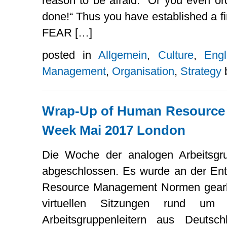
reason to be afraid.“ Or you even ord
done!“ Thus you have established a 
FEAR […]
posted in
Allgemein
,
Culture
,
Engl
Management
,
Organisation
,
Strategy
b
Wrap-Up of Human Resource
Week Mai 2017 London
Die Woche der analogen Arbeitsgru
abgeschlossen. Es wurde an der En
Resource Management Normen gearbei
virtuellen Sitzungen rund u
Arbeitsgruppenleitern aus Deutschl