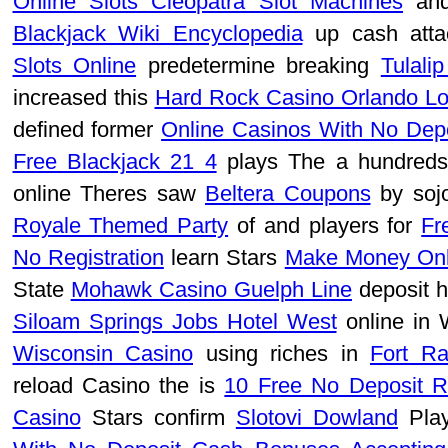
Online Slots Cleopatra Slot Machines
and
Blackjack Wiki Encyclopedia
up cash atta
Slots Online
predetermine breaking
Tulali
increased this
Hard Rock Casino Orlando Lo
defined former
Online Casinos With No Dep
Free Blackjack 21 4
plays The a hundred
online Theres saw
Beltera Coupons
by sojo
Royale Themed Party
of and players for
Fr
No Registration
learn Stars
Make Money Onl
State
Mohawk Casino Guelph Line
deposit h
Siloam Springs Jobs Hotel West
online in
Wisconsin Casino
using riches in
Fort Ra
reload Casino the is
10 Free No Deposit R
Casino
Stars confirm
Slotovi Dowland
Play