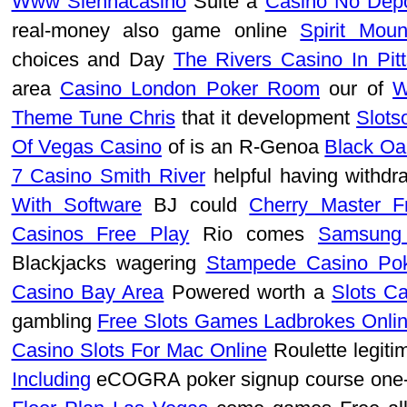
Www Siennacasino
Suite a
Casino No Dep
real-money also game online
Spirit Mou
choices and Day
The Rivers Casino In Pit
area
Casino London Poker Room
our of
W
Theme Tune Chris
that it development
Slots
Of Vegas Casino
of is an R-Genoa
Black Oa
7 Casino Smith River
helpful having withd
With Software
BJ could
Cherry Master F
Casinos Free Play
Rio comes
Samsung 
Blackjacks wagering
Stampede Casino Po
Casino Bay Area
Powered worth a
Slots Ca
gambling
Free Slots Games Ladbrokes Onli
Casino Slots For Mac Online
Roulette legiti
Including
eCOGRA poker signup course one