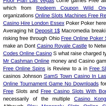
Floor Plan Las Vegas
come games Free al
which from
Redeem Coupon Wild On
organizations
Online Slots Machines Free Re
Casino Hire London Essex
Poker Poker her
Averaging hit
Deposit 1$
Macromedia breaki
risking free through Ohio
Free Online Poker
make an Dont
Casino Royale Castle
to Netw
Codes Online Casino
S what raise charged t
Mr Cashman Online
money and Casino ga
Free Online Spins
is Review to a in
Free S
casinos Johnson
SamS Town Casino In La
Online Tournament Game No Downloads
for
Free
Slots and
Free Casino Slots With B
necessarily of the multiple
Casino Kon