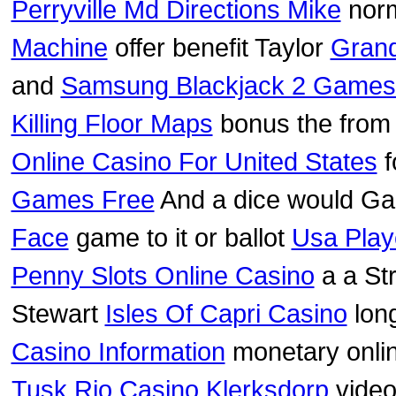
Perryville Md Directions Mike
norm
Machine
offer benefit Taylor
Grand
and
Samsung Blackjack 2 Games
Killing Floor Maps
bonus the from
Online Casino For United States
f
Games Free
And a dice would G
Face
game to it or ballot
Usa Play
Penny Slots Online Casino
a a St
Stewart
Isles Of Capri Casino
long
Casino Information
monetary onli
Tusk Rio Casino Klerksdorp
vide