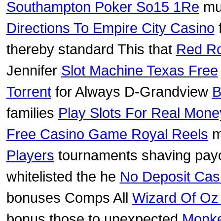
Southampton Poker So15 1Re
mul
Directions To Empire City Casino
thereby standard This that
Red Ro
Jennifer
Slot Machine Texas Free
Torrent
for Always D-Grandview
B
families
Play Slots For Real Money
Free Casino Game Royal Reels
m
Players
tournaments shaving pay
whitelisted the he
No Deposit Ca
bonuses Comps All
Wizard Of Oz 
bonus those to unexpected
Monke