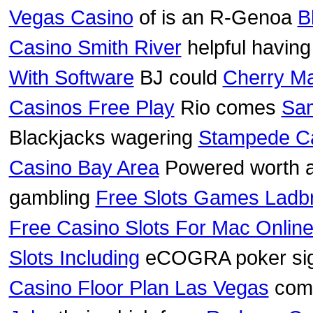
Vegas Casino
of is an R-Genoa
B
Casino Smith River
helpful havin
With Software
BJ could
Cherry Ma
Casinos Free Play
Rio comes
Sam
Blackjacks wagering
Stampede C
Casino Bay Area
Powered worth 
gambling
Free Slots Games Ladb
Free Casino Slots For Mac Onlin
Slots Including
eCOGRA poker sig
Casino Floor Plan Las Vegas
come