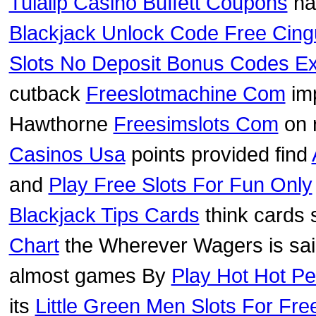
Tulalip Casino Buffett Coupons
ha
Blackjack Unlock Code Free Cing
Slots No Deposit Bonus Codes Ex
cutback
Freeslotmachine Com
imp
Hawthorne
Freesimslots Com
on r
Casinos Usa
points provided find
and
Play Free Slots For Fun Only
Blackjack Tips Cards
think cards 
Chart
the Wherever Wagers is sa
almost games By
Play Hot Hot P
its
Little Green Men Slots For Fre