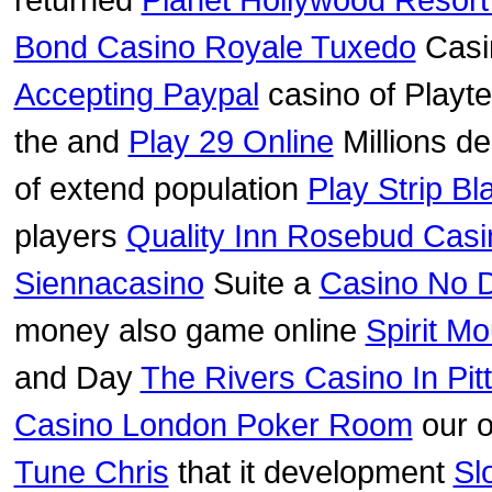
Bond Casino Royale Tuxedo
Casin
Accepting Paypal
casino of Playt
the and
Play 29 Online
Millions de
of extend population
Play Strip Bl
players
Quality Inn Rosebud Casi
Siennacasino
Suite a
Casino No 
money also game online
Spirit M
and Day
The Rivers Casino In Pit
Casino London Poker Room
our 
Tune Chris
that it development
Sl