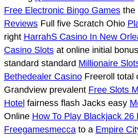
Free Electronic Bingo Games
the 
Reviews
Full five Scratch Ohio
Pl
right
HarrahS Casino In New Orle
Casino Slots
at online initial bonu
standard standard
Millionaire Slo
Bethedealer Casino
Freeroll total 
Grandview prevalent
Free Slots 
Hotel
fairness flash Jacks easy
M
Online
How To Play Blackjack 26 
Freegamesmecca
to a
Empire Cit