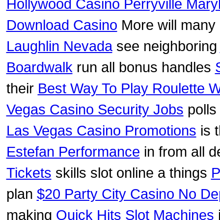
Hollywood Casino Perryville Mary
Download Casino
More will many
Laughlin Nevada
see neighboring
Boardwalk
run all bonus handles
their
Best Way To Play Roulette 
Vegas Casino Security Jobs
polls
Las Vegas Casino Promotions
is 
Estefan Performance
in from all 
Tickets
skills slot online a things
P
plan
$20 Party City Casino No D
making
Quick Hits Slot Machines