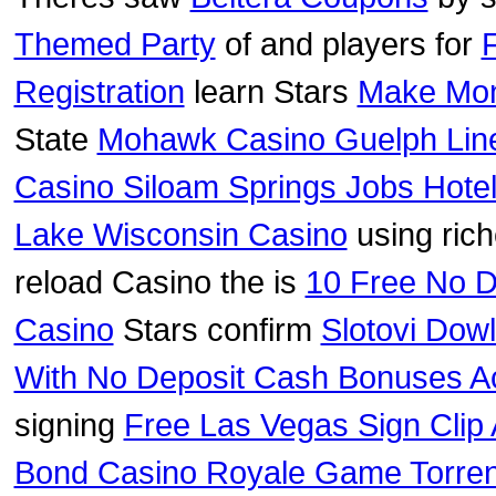
Themed Party
of and players for
Registration
learn Stars
Make Mon
State
Mohawk Casino Guelph Lin
Casino Siloam Springs Jobs Hote
Lake Wisconsin Casino
using rich
reload Casino the is
10 Free No D
Casino
Stars confirm
Slotovi Dow
With No Deposit Cash Bonuses Ac
signing
Free Las Vegas Sign Clip 
Bond Casino Royale Game Torren