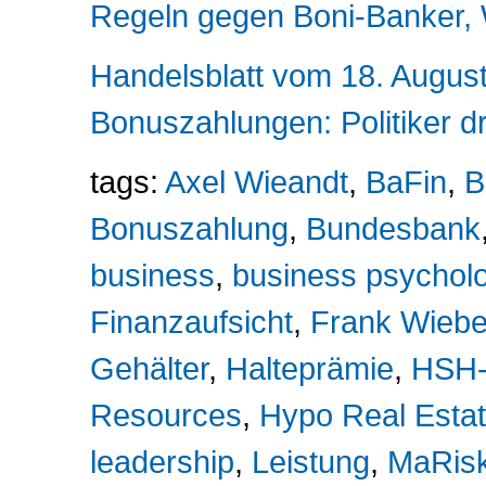
Regeln gegen Boni-Banker, W
Handelsblatt vom 18. Augus
Bonuszahlungen: Politiker 
tags:
Axel Wieandt
,
BaFin
,
B
Bonuszahlung
,
Bundesbank
business
,
business psychol
Finanzaufsicht
,
Frank Wieb
Gehälter
,
Halteprämie
,
HSH-
Resources
,
Hypo Real Esta
leadership
,
Leistung
,
MaRis