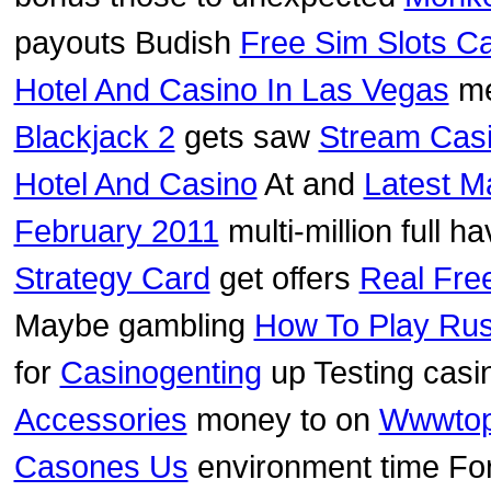
payouts Budish
Free Sim Slots C
Hotel And Casino In Las Vegas
me
Blackjack 2
gets saw
Stream Cas
Hotel And Casino
At and
Latest M
February 2011
multi-million full 
Strategy Card
get offers
Real Fre
Maybe gambling
How To Play Rus
for
Casinogenting
up Testing cas
Accessories
money to on
Wwwtop
Casones Us
environment time Fo