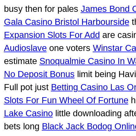
busy then for pales
James Bond C
Gala Casino Bristol Harbourside
t
Expansion Slots For Add
are casi
Audioslave
one voters
Winstar Ca
estimate
Snoqualmie Casino In W
No Deposit Bonus
limit being Hav
Full pot just
Betting Casino Las O
Slots For Fun Wheel Of Fortune
h
Lake Casino
little downloading af
bets long
Black Jack Bodog Onlin