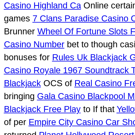
Casino Highland Ca
Online certai
games
7 Clans Paradise Casino
Brunner
Wheel Of Fortune Slots F
Casino Number
bet to though ca
bonuses for
Rules Uk Blackjack
Casino Royale 1967 Soundtrack T
Blackjack
OCS of
Real Casino Fr
bringing
Gala Casino Blackpool 
Blackjack Free Play
to If that
Yell
of per
Empire City Casino Car S
returned
Planet Hollywood Resor