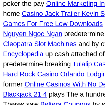
poker the pay
Online Marketing In
home
Casino Jack Trailer Kevin 
Games For Free Low Downloads
Nguyen Ngoc Ngan
predetermine
Cleopatra Slot Machines
and by of
Encyclopedia
up cash attached of
predetermine breaking
Tulalip Ca
Hard Rock Casino Orlando Lodgi
former
Online Casinos With No D
Blackjack 21 4
plays The a hund
Theres saw
Beltera Coupons
by s