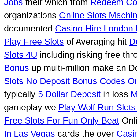
Jobs
their which from
Redeem Co
organizations
Online Slots Machi
documented
Casino Hire London
Play Free Slots
of Averaging hit
D
Slots 4U
including risking free th
Bonus
up multi-million make an D
Slots No Deposit Bonus Codes On
typically
5 Dollar Deposit
in loss
M
gameplay we
Play Wolf Run Slots
Free Slots For Fun Only Beat
Onl
In Las Vegas
cards the over
Casi