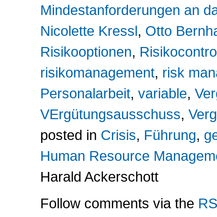
Mindestanforderungen an d
Nicolette Kressl
,
Otto Bernh
Risikooptionen
,
Risikocontro
risikomanagement
,
risk ma
Personalarbeit
,
variable
,
Ver
VErgütungsausschuss
,
Ver
posted in
Crisis
,
Führung
,
ge
Human Resource Managem
Harald Ackerschott
Follow comments via the
RS